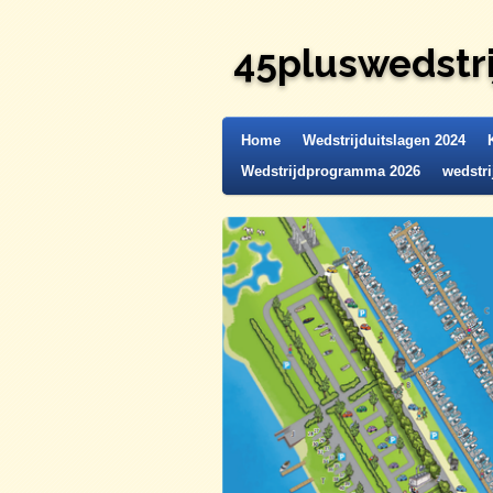
Ga
direct
45pluswedstri
naar
de
hoofdinhoud
Home
Wedstrijduitslagen 2024
Wedstrijdprogramma 2026
wedstri