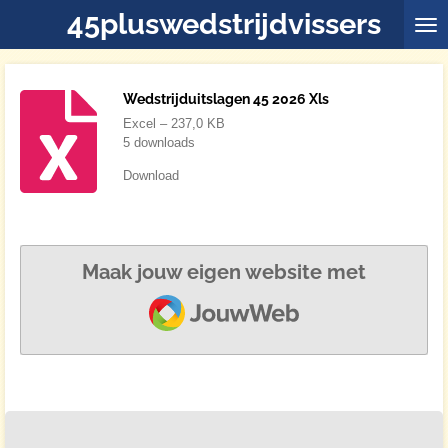
45pluswedstrijdvissers
Ga
direct
naar
de
Wedstrijduitslagen 45 2026 Xls
hoofdinhoud
Excel – 237,0 KB
5 downloads
Download
Maak jouw eigen website met
JouwWeb