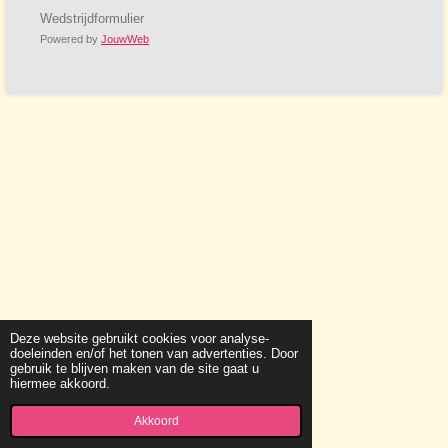
Wedstrijdformulier
Powered by
JouwWeb
Deze website gebruikt cookies voor analyse-
doeleinden en/of het tonen van advertenties. Door
gebruik te blijven maken van de site gaat u
hiermee akkoord.
Akkoord